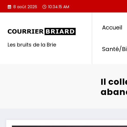
Aller
8 août 2026
10:34:16 AM
au
contenu
Accueil
Les bruits de la Brie
Santé/B
Il col
aban