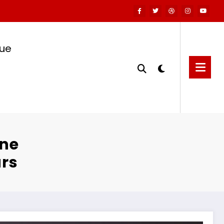
que
ine
rs