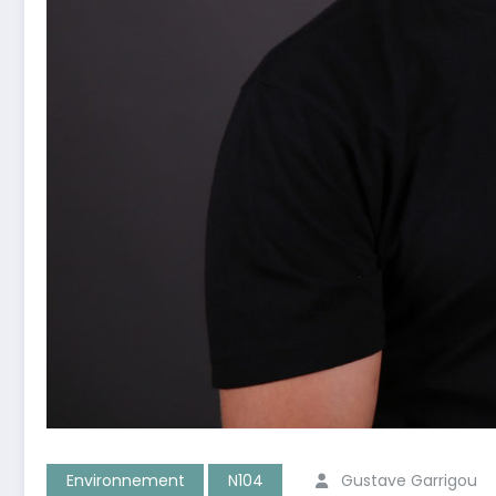
Environnement
N104
Gustave Garrigou