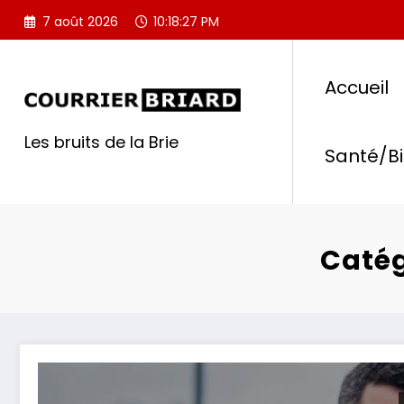
Aller
7 août 2026
10:18:28 PM
au
contenu
Accueil
Les bruits de la Brie
Santé/B
Catég