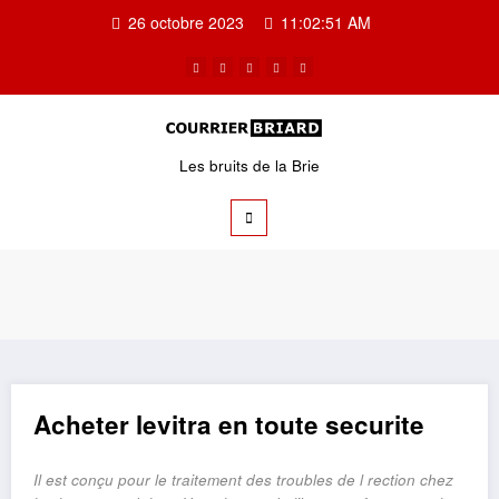
Aller
26 octobre 2023
11:02:51 AM
au
contenu
Les bruits de la Brie
Acheter levitra en toute securite
Il est conçu pour le
traitement des troubles de
l rection chez